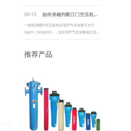
能。其成分要包括:稀土金属钕29%-32.5%，金属
元素铁63.95%-68.65%，非金属元素硼
09-15
如何准确判断江门空压机是否耗油量过高
1.1%-1.2%及其他元素。2.电机保护等级:保护等
一般喷油螺杆空压机的压缩空气含油量不大于
级分为IP23和IP54。因为温度关系，IP23只能设
3ppm（3mg/m3），当压缩空气含油量超过这个
计为开放式电机。空气压缩机的许多使用较差，
标准时咱们通常称之为耗油高（俗称跑油、飞
因
油）。那么怎么准确判别空压机是否耗油量过高
推荐产品
呢？ 1、对于自带疏水器的机器，从疏水器排水口
取样，将水排出盛放在一个洁净的容器里沉积数
分钟，然后调查是否有点